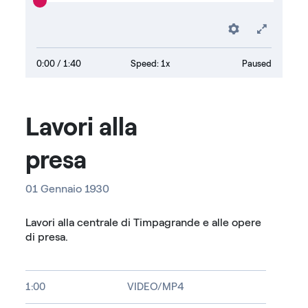
Preferenc
Fullsc
0:00
/ 1:40
Speed: 1x
Paused
Lavori alla
presa
01 Gennaio 1930
Lavori alla centrale di Timpagrande e alle opere
di presa.
1:00
VIDEO/MP4