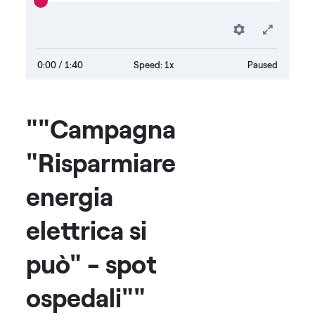
Preferenc
Fullsc
0:00
/ 1:40
Speed: 1x
Paused
""Campagna
"Risparmiare
energia
elettrica si
può" - spot
ospedali""