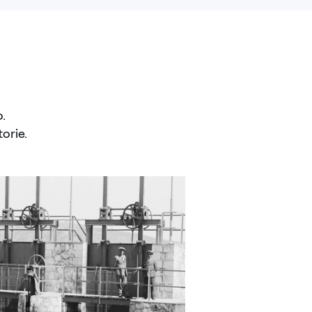
.
orie.