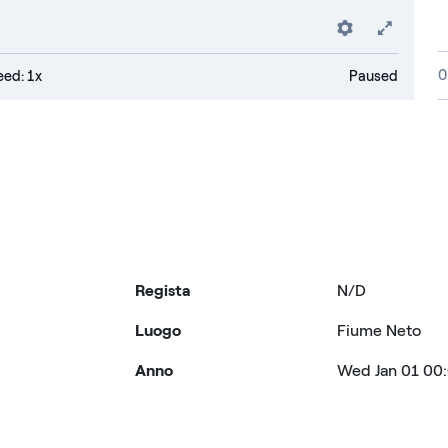
Preferenc
Fulls
0
ed: 1x
Paused
Regista
N/D
Luogo
Fiume Neto
Anno
Wed Jan 01 00