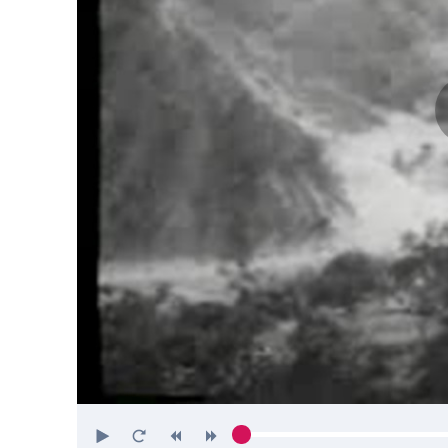
Play
Restart
Rewind
Forward