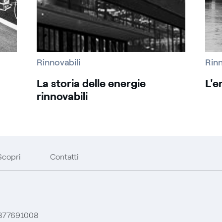
Rinnovabili
Rinn
La storia delle energie
L'e
rinnovabili
Scopri
Contatti
 06377691008