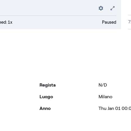
Preferenc
Fulls
7
ed: 1x
Paused
Regista
N/D
Luogo
Milano
Anno
Thu Jan 01 00: