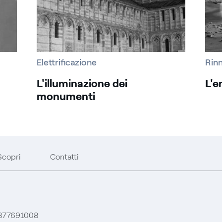
Elettrificazione
Rinn
L'illuminazione dei
L'e
monumenti
Scopri
Contatti
 06377691008