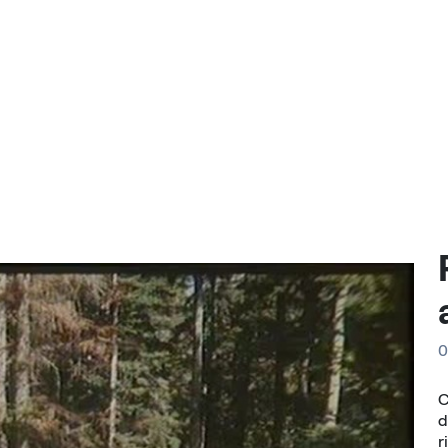
0
C
d
r