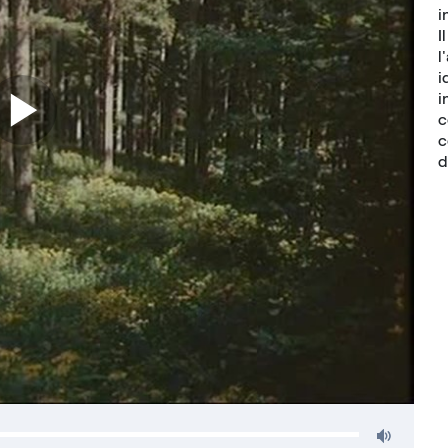
i
I
l
i
i
c
c
d
Volu