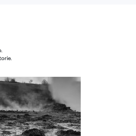
.
orie.