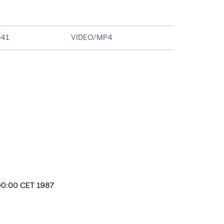
es
creen
:41
VIDEO/MP4
00:00 CET 1987