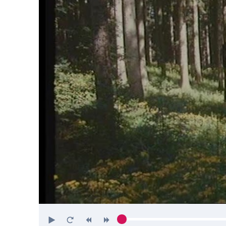
Play
Restart
Rewind
Forward