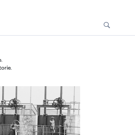
.
orie.