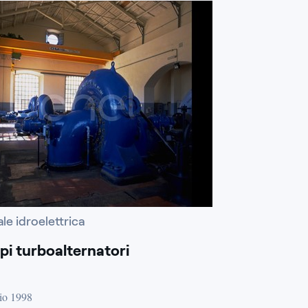
le idroelettrica
pi turboalternatori
io 1998