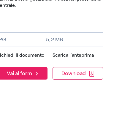
entrale.
JPG
5,2 MB
ichiedi il documento
Scarica l'anteprima
Download
Vai al form