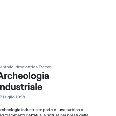
entrale idroelettrica Taccani
Archeologia
industriale
7 Luglio 1998
rcheologia industriale: parte di una turbina e
ari frammenti gettati alla rinfusa nei pressi della