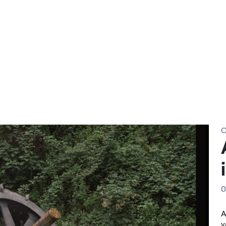
C
0
A
v