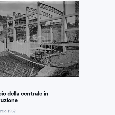
cio della centrale in
ruzione
raio 1962