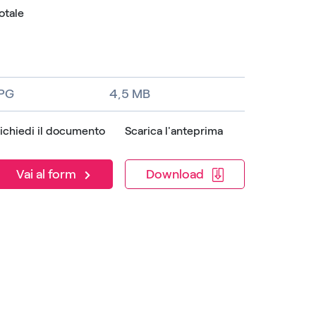
otale
JPG
4,5 MB
ichiedi il documento
Scarica l'anteprima
Download
Vai al form