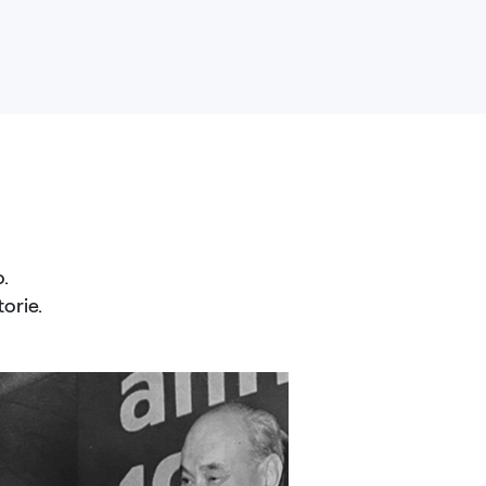
.
orie.