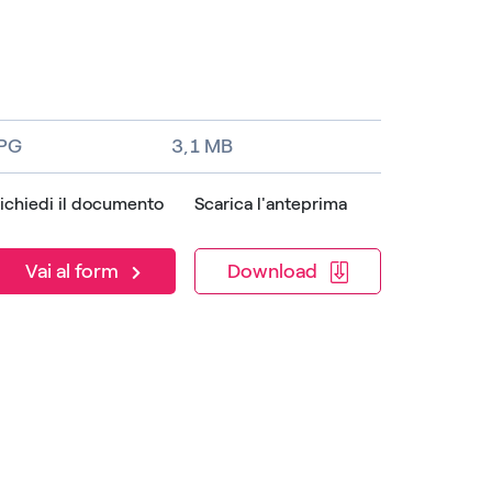
JPG
3,1 MB
ichiedi il documento
Scarica l'anteprima
Download
Vai al form