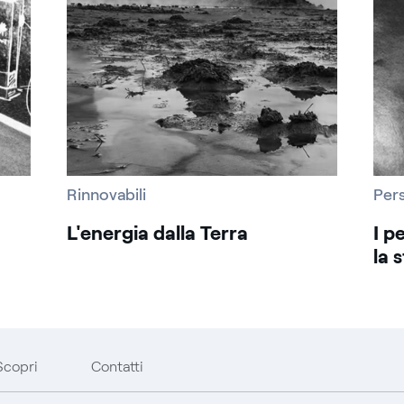
Rinnovabili
Per
L'energia dalla Terra
I p
la 
Scopri
Contatti