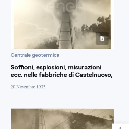
Centrale geotermica
Soffioni, esplosioni, misurazioni
ecc. nelle fabbriche di Castelnuovo,
Larderello, Sasso, M.Rotondo, Lago,
20 Novembre 1933
Lagoni Rossi, Serrazzano, Travale