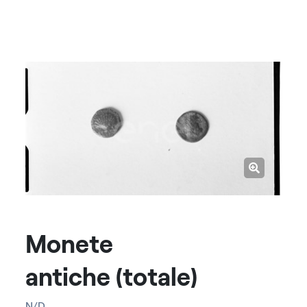
Monete
antiche
(totale)
N/D