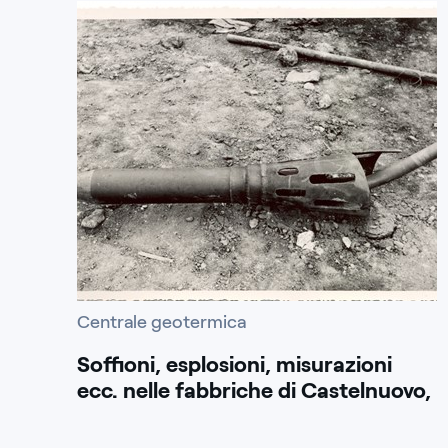
Centrale geotermica
Soffioni, esplosioni, misurazioni
ecc. nelle fabbriche di Castelnuovo,
Larderello, Sasso, M.Rotondo, Lago,
Lagoni Rossi, Serrazzano, Travale