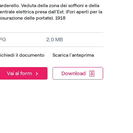
arderello. Veduta della zona dei soffioni e della
entrale elettrica presa dall'Est. (Fori aperti per la
isurazione delle portate). 1918
JPG
2,0 MB
ichiedi il documento
Scarica l'anteprima
Download
Vai al form