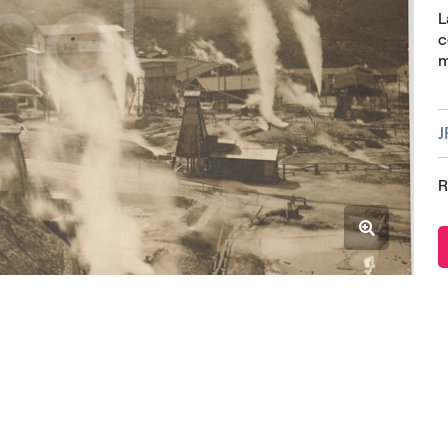
L
c
m
R